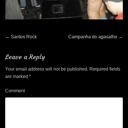
Post
Previous
Next
←
Santos Rock
Campanha do agasalho
→
post:
post:
navigation
Leave a Reply
Your email address will not be published.
Required fields
are marked
*
Comment