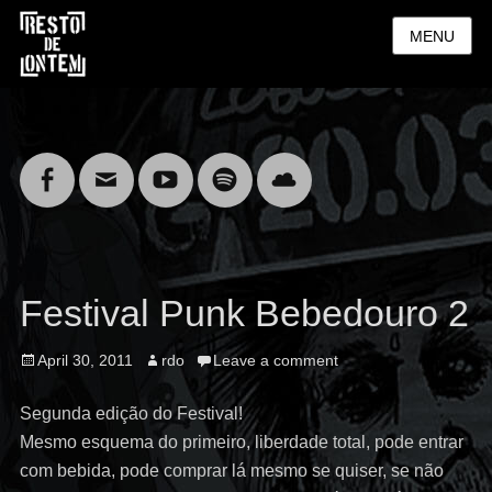
MENU
Facebook
Email
YouTube
Spotify
Cloud
Festival Punk Bebedouro 2
Posted
Author
April 30, 2011
rdo
Leave a comment
on
Segunda edição do Festival!
Mesmo esquema do primeiro, liberdade total, pode entrar
com bebida, pode comprar lá mesmo se quiser, se não