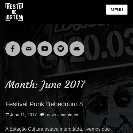
MENU
Facebook
Email
YouTube
Spotify
Cloud
Month:
June 2017
Festival Punk Bebedouro 8
Posted
June 11, 2017
Leave a comment
on
A Estação Cultura estava interditada, tivemos que